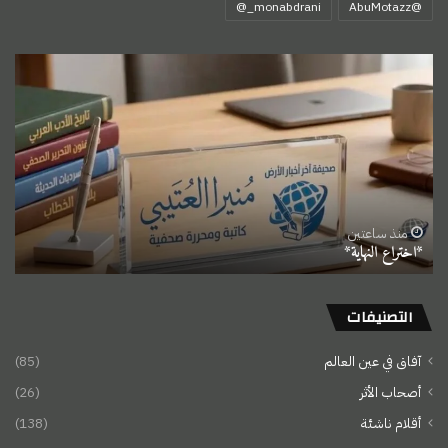
‏@AbuMotazz
*اختراع
النهاية*
منذ ساعتين
*اختراع النهاية*
التصنيفات
آفاق في عين العالم
(85)
أصحاب الأثر
(26)
أقلام ناشئة
(138)