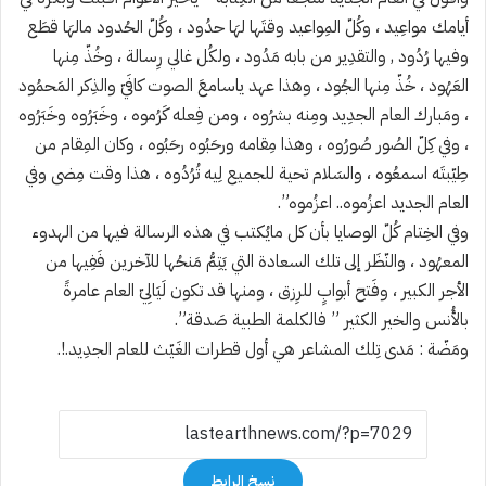
أيامك مواعِيد ، وكُلّ المِواعيد وقتَها لهَا حدُود ، وكُلّ الحُدود مالهَا قطَع
وفيها رُدُود , والتقدِير من بابه مَدُود ، ولكُل غالي رِسالة ، وخُذّ مِنها
العَهُود ، خُذّ مِنها الجُود ، وهذا عهد ياسامعَ الصوت كافَيّ والذِكر المَحمُود
، ومَبارك العام الجدِيد ومِنه بشرُوه ، ومن فِعله كَرُموه ، وخَبَرُوه وخَبَرُوه
، وفي كِلّ الصُور صُورُوه ، وهذا مِقامه ورحَبُوه رحَبُوه ، وكان المِقام من
طِيّبتَه اسمعُوه ، والسَلام تحية للجميع لِيه تُرُدُوه ، هذا وقت مِضى وفي
العام الجديد اعزُموه.. اعزُموه”.
وفي الخِتام كُلّ الوصايا بأن كل مايُكتب في هذه الرسالة فيها من الهدوء
المعهُود ، والنّظَر إلى تلك السعادة التي يَتِمُّ مَنحُها للآخرين فَفِيها من
الأجر الكبير ، وفَتح أبوابٍ للرِزق ، ومنها قد تكون لَيَالِيّ العام عامرةً
بالأُنس والخير الكثير ” فالكلمة الطبية صَدقة”.
ومَضّة : مَدى تِلك المشاعر هي أول قطرات الغَيّث للعام الجدِيد.!.
نسخ الرابط