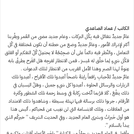
الكاتب / عماد الصاعدي
عامٌ جديدٌ نتفائل فيه بِكُل البركات ، وعام جديد مضى من العُمر ويقُربنا
أكثر لإِدراك الأمور ، وعامٌ جديدٌ وضع من خطته أن تكون مُختلفة في كُل
التعامل ، والنَّظر فيه دائماً على أن ضجِيّجُهُ لا يحتمِلُ كُلّ التفكير أو القلق
فكُل شيءٍ لِما خلُق له مُيسرَ ، فمن الانتظار لفرجِه هَل الفَرح يطرقُ بابه
عِنوةً لهذا الصبر وهذا الأمل القريب من الانتظار لتلك الدعوات .
عامٌ جديدٌ للأحبابِ رافعاً رايتهُ ناصحاً أعيدوا تلك الأفراح ، أعيدوا تلك
الزيارات والرسائل الحلوة ، أعيدوا كل شيءٍ جميل ، وهَلّ النِسيان في
ذلك ينفّعَ ، كَلا فرُبما أنّاحَت رِكابهُ في وسَط زحمة تلك السُطور وكَثرة
الأرقام ، جربوا ذلك برسالة فيها تهنئة بسيطة ، وشاهدوا ذلك الامتداد
من العلاقات ، وتلك الابتسامة التي لن تغِيب عن مُحياكم ، أليسَ هذا
هو أول خَيراتُ وبشرى العام الجدِيد ، وفي الحديث الشريف ” خيركُم الذي
يبدأ بالسلام “.
وأقول في العام الجديد سَجعَّاً من الكِتابة ” ياخَير الأعوام أقبَلت وبُكره في