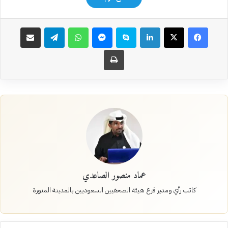
فيسبوك
‫X
لينكدإن
سكايب
ماسنجر
واتساب
تيلقرام
مشاركة عبر البريد
طباعة
عماد منصور الصاعدي
كاتب رأي ومدير فرع هيئة الصحفيين السعوديين بالمدينة المنورة