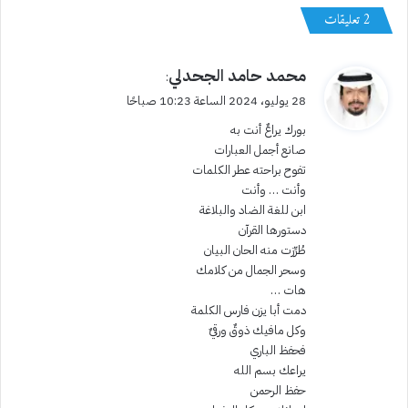
‫2 تعليقات
ي
محمد حامد الجحدلي
:
ق
28 يوليو، 2024 الساعة 10:23 صباحًا
و
بورك يراعٌ أنت به
ل
صانع أجمل العبارات
تفوح براحته عطر الكلمات
وأنت … وأنت
ابن للغة الضاد والبلاغة
دستورها القرآن
طُرِّزت منه الحان البيان
وسحر الجمال من كلامك
هات …
دمت أبا يزن فارس الكلمة
وكل مافيك ذوقٌ ورقيٌ
فحفظ الباري
يراعك بسم الله
حفظ الرحمن