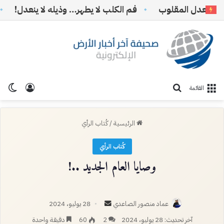
عدل المقلوب
فم الكلب لا يطهر… وذيله لا ينعدل!
*حرب
تسجيل ا
الو
بحث عن
القائمة
الرئيسية
/
كُتاب الرأي
كُتاب الرأي
وصايا العام الجديد ..!
أرسل
عماد منصور الصاعدي
28 يوليو، 2024
بريدا
آخر تحديث: 28 يوليو، 2024
2
60
دقيقة واحدة