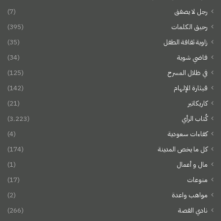
رجل لا يصفق
(7)
رحيق الكلمات
(395)
زاوية ثقافة الطفل
(35)
فاضي شوية
(34)
في ظلال المسرح
(125)
قيثارة الإلهام
(142)
كاريكاتير
(21)
كُتاب الرأي
(3٬223)
كفاءات سعودية
(4)
كل ما يخص المدينة
(174)
مال و أعمال
(1)
منوعات
(17)
مواهب واعدة
(2)
نادي القصة
(266)