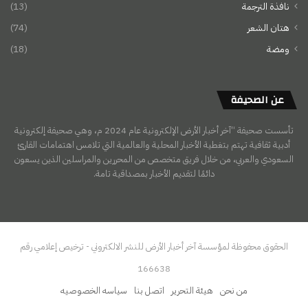
نافذة الترجمة
(13)
هتان الشعر
(74)
ومضة
(18)
عن الصحيفة
تأسست صحيفة “آخر أخبار الأرض الإلكترونية عام 2024 م، وهي صحيفة إلكترونية
أدبية ثقافية تهتم بتغطية الأخبار المحلية والعالمية التي تلامس اهتمامات القارئ
السعودي والعربي، من خلال فريق متخصص من المحررين والمراسلين الذين يسعون
دائمًا لتقديم الأخبار بمصداقية تامة.
الحقوق محفوظة لمؤسسة آخر أخبار الأرض للنشر الالكتروني - ترخيص إعلامي رقم
166638
من نحن
هيئة التحرير
اتصل بنا
سياسه الخصوصيه