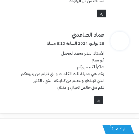
لسانك من كل الهفوات.
رد
ي
عماد الصاعدي
:
ق
28 يوليو، 2024 الساعة 8:10 مساءً
و
الأستاذ القدير محمد الجحدلي
ل
أبو معتز
شاكراً لكم مروركم
وكم هي جميلة تلك الكلمات والتي نثرتم من ينبوعكم
الذي لاينقطع ونتعلم من كتابتكم الشيء الكثير
لكم مني خالص تحياتي وامتناني
رد
اترك تعليقاً