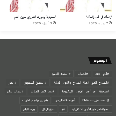
*إنسان في قلب إنسان*
السعودية ودورها المحوري ..بين العالم
7 يوليو، 2025
3 أبريل، 2025
الوسوم
#ألم_الفقد
#الشباب
#المدينة_المنورة
#المسرح_العربي #هيئة_المسرح_والفنون_الأدائية
#المطبخ_السعودي
#النصر
#صحيفة_ آخر_ أخبار_ الأرض _ الإلكترونية
#عيد_الفطر_المبارك
#نبضات_شاعر
@Ebtisam_jebreen
أمير منطقة الرياض
بندر بن إبراهيم الخريف
صحيفة اخر اخبار الأرض الالكترونية
غزة
نادي الهلال
وليد الفراج