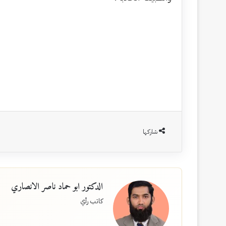
شاركها
الدكتور ابو حماد ناصر الانصاري
كاتب رأي