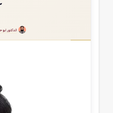
ك
الدكتور ابو ح