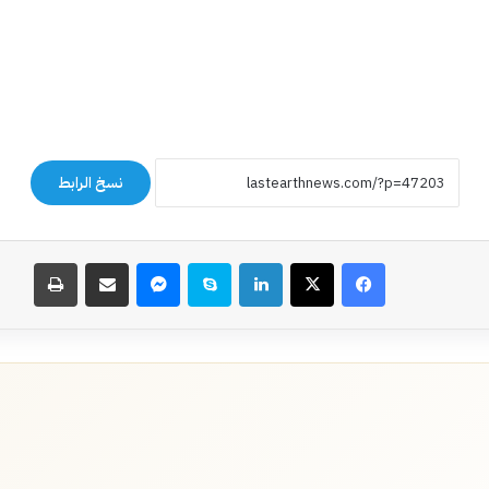
نسخ الرابط
فيسبوك
‫X
لينكدإن
سكايب
ماسنجر
مشاركة عبر البريد
طباعة