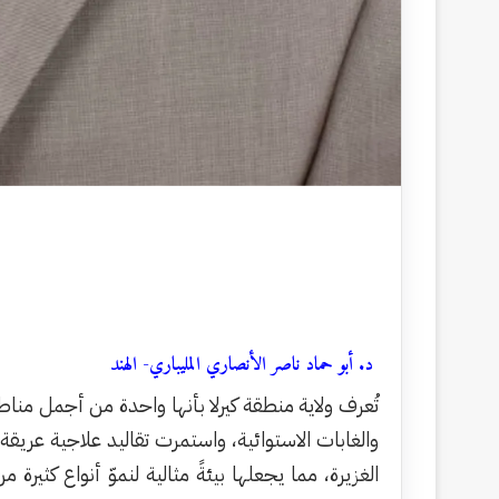
د. أبو حماد ناصر الأنصاري المليباري- الهند
تُعرف ولاية منطقة كيرلا بأنها واحدة من أجمل مناط
والغابات الاستوائية، واستمرت تقاليد علاجية عريقة 
الغزيرة، مما يجعلها بيئةً مثالية لنموّ أنواع كثيرة