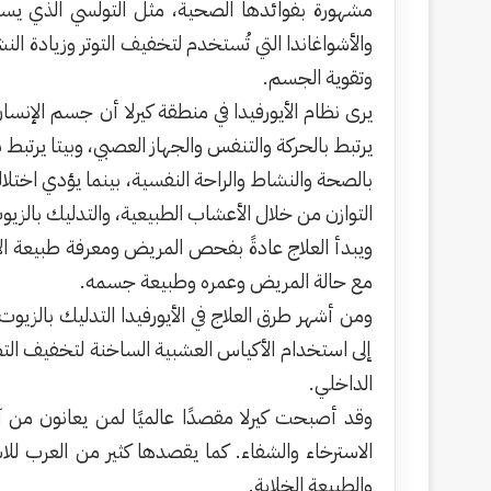
مشهورة بفوائدها الصحية، مثل التولسي الذي يساعد
والأشواغاندا التي تُستخدم لتخفيف التوتر وزيادة ال
وتقوية الجسم.
يرى نظام الأيورفيدا في منطقة كيرلا أن جسم الإنسا
يرتبط بالحركة والتنفس والجهاز العصبي، وبيتا يرتبط ب
بالصحة والنشاط والراحة النفسية، بينما يؤدي اختلا
التوازن من خلال الأعشاب الطبيعية، والتدليك بالزي
ويبدأ العلاج عادةً بفحص المريض ومعرفة طبيعة الأل
مع حالة المريض وعمره وطبيعة جسمه.
ومن أشهر طرق العلاج في الأيورفيدا التدليك بالزيو
إلى استخدام الأكياس العشبية الساخنة لتخفيف التص
الداخلي.
وقد أصبحت كيرلا مقصدًا عالميًا لمن يعانون من آ
الاسترخاء والشفاء. كما يقصدها كثير من العرب ل
والطبيعة الخلابة.