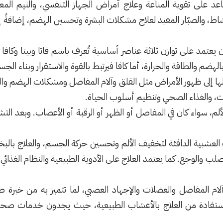
 على تقوية المناعة وعلاج أمراض الجهاز التنفسي، والنيم المعر
نشاط، والصبّار المفيد لعلاج مشكلات البشرة وتحسين الهضم، إضافةً إل
ن يعتمد على توازن ثلاثة عناصر أساسية تُعرف باسم فاتا وبيتا وك
الهضم والطاقة والحرارة، أما كافا فيرتبط بالقوة والاستقرار وبناء ال
لها إلى ظهور الأمراض مثل القلق وآلام المفاصل ومشكلات الهضم والخم
وت، والغذاء الصحي وتنظيم أسلوب الحياة.
م، سواء كان في المفاصل أو الظهر أو الرقبة أو الأعصاب. وبعد ال
ت العشبية الدافئة لتخفيف الألم وتحسين حركة الجسم، والعلاج بالبخ
لب والوجع. كما يعتمد العلاج على الأدوية الطبيعية والنظام الغذا
لام المفاصل والعضلات والإجهاد العصبي، لما تتميز به من خبرة ط
لاستفادة من العلاج بالأعشاب الطبيعية، حيث يجدون خدمات صحية م