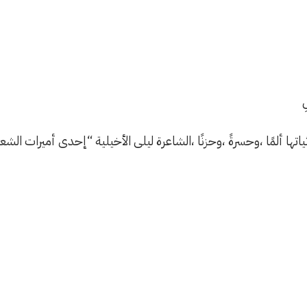
ِ
ا ألمًا ،وحسرةً ،وحزنًا ،الشاعرة ليلى الأخيلية “إحدى أميرات الشعر