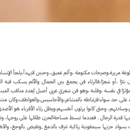
لوعة مريرة،وصرخات مكتومة ،وألم عميق، وحنين لايهدأ،يلجأ الإنسا
كان نثرًا ،أو شعرًا،فالرثاء فن يجمع بين الجمال والألم يسكب في
رًا في نفسه ،وقلبه ،وهو فن شعري عربي أصيل يُعدد مناقب الميت،
ء على حد سواء؛لارتباطه بالمشاعر،والأحاسيس،والعواطف،وكان منتشر
وسادتهم، وحتى كانوا يرثون أنفسهم،ويظل رثاء الأقرباء هو الأصدق ،و
ها قدرة الرجال . فعندما تبسط مساحةالحزن ظلالها على روحها، وتصب
سواد حزنها سيمفونية رثائية تنزف بالدمع ,وتفيض بالوجع، والآ