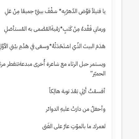
يا قتيلاً قوَّض الدّهرُبِه* سَقْفَ بيتيَّ جميعًا مِنْ عَلِ
ورماني فَقْدهُ مِنْ كَثبٍ*رَمْيةَالمُصْمى به المُستأصَلِ
هَدَمَ البيتَ الذّي اسْتَحْدَثْهُ*وسعَى في هَدْمِ بيْتي الأوَّل
ويستمر حبل الرثاء مع شاعرة أُخرى مبدعةتتقطر مرثياته
الحميّر”
أقسمْتُ أَرْثي بَعْدَ توبة هالِكاً
وأحفلُ من دارَتْ عليهِ الدوائر
لعمرك ما بالموْتِ عارُ على الفَتى