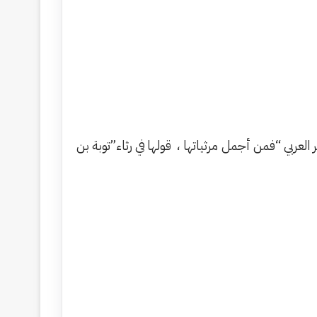
 العربي “فمن أجمل مرثياتها ، قولها في رثاء”توبة بن