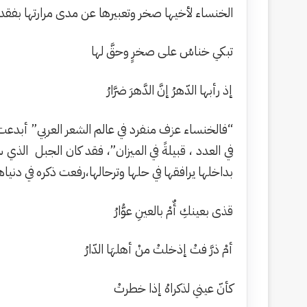
الخنساء لأخيها صخر وتعبيرها عن مدى مرارتها بفقدا
تبكي خناسُ على صخرٍ وحقَّ لها
إذ رأبها الدّهرُ إنَّ الدَّهرَ ضرَّارُ
“فالخنساء عزف منفرد في عالم الشعر العربي” أبدعت 
في العدد ، قبيلةً في الميزان”، فقد كان الجبل الذي 
بداخلها يرافقها في حلها وترحالها،رفعت ذكره في دنيا
قذى بعينكِ أٌمْ بالعينِ عوُّارُ
أمْ ذرَّ فتْ إذخلتْ منْ أهلهَا الدّارُ
كأنّ عيني لذكراهُ إذا خطرتْ