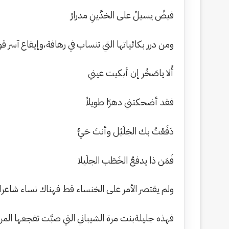
فيضُ يسيلُ على الخدَّينِ مدرارُ
ومن درر بكائياتها التي تنساب في رهافة،وإيقاع آسر قو
أُلا ياصَخُر إن أبكيت عيني
فقد أضحكتني دهرًا طويلاً
دَفَعْتُ بك الجَلَيْل وأنتَ حَيُّ
فَمَن ذا يدفعُ الخَطَب الجلَيلا
ولم يقتصر الأمر على الخنساء قط فهناك نساء شاعرات
فهذه جليلةبنت مرة الشيباني التي صبَّت تفجعها الم