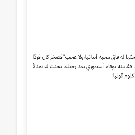
َّها له فاق محبة أبنائها،ولا عجب”فصخر كان فردًا
، فقابلته بوفاء أسطوري بعد رحيله، نحتت له تمثالاً
كلوم قولها: