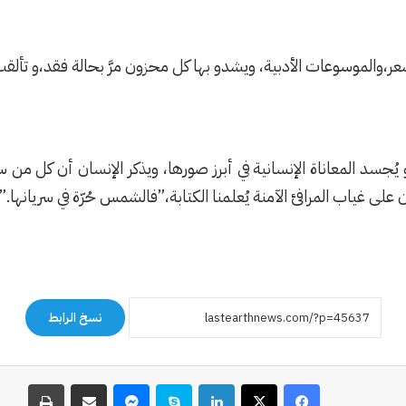
والموسوعات الأدبية، ويشدو بها كل محزون مرَّ بحالة فقد،و تألقت به
ُجسد المعاناة الإنسانية في أبرز صورها، ويذكر الإنسان أن كل من 
لى غياب المرافئ الآمنة يُعلمنا الكتابة،”فالشمس حُرّة في سريانها.”
نسخ الرابط
فيسبوك
‫X
لينكدإن
سكايب
ماسنجر
مشاركة عبر البريد
طباعة