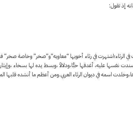
نه إذ تقول:
في الرثاء؛اشتهرت في رثاء أخويها “معاويه”و”صخر” وخاصة صخر” فحب
سندت نفسها عليه، أغدقها حبُّا،ودلالاً ،وبسط يده لها بسخاء ،وإيثار
ها،وخلدت اسمه في ديوان الرثاء العربي.ومن أعظم ما أنشده قلبها الم