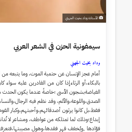
الأستاذة وداد بخيت الجهني
سيمفونية الحزن في الشعر العربي
وداد بخيت الجهني
أمام عجز الإنسان عن حتمية الموت، وما يتبعه من 
بالبكاء،أو الرثاءإذا كان من القادرين عليه سواء 
الفياضةبشجون الأسى ؛خاصةً عندما يكون الحدث مؤث
الصدق،واللوعة،والألم، وقد نظم فيه الرجال،والنسا
فقط،بل كانوا يرثون أصدقائهم،وأحبتهم،وكبار القوم،
إبداع؛وذلك لما تمتلكه من عواطف، ومشاعر لا تُداني
فؤادها ,ويُخفف قهر فقدها،وهول مصيبتها،فتعزف ب