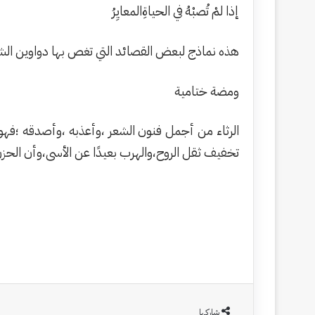
إذا لمْ تُصبْهُ في الحياةِالمعايِرُ
هذه نماذج لبعض القصائد التي تغص بها دواوين الشعر،
ومضة ختامية
الرثاء من أجمل فنون الشعر ،وأعذبه ،وأصدقه ؛فهو ي
تخفيف ثقل الروح،والهرب بعيدًا عن الأسى،وأن الحزن ع
شاركها