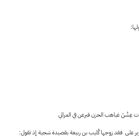
لها:
 عِشْنَ غياهب الحزن فبرعن في المراثي
رير على فقد زوجها كُليب بن ربيعة بقصيدة شجية إذ تقول: