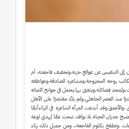
ن إلى التنفيس عن عوالج حزنه،وتخفيف فاجعته، أم
ه الكاتب روحه المجروحة،ومشاعره الصادقة،وعواطفه
ويُمجد فضائله،ويتغنى بها،يحمل في جوانح كلماته
ًا منذ العصر الجاهلي،ولم يكُ مقتصرًا على الأهل
الأعمق،وقد أبدعت المرأة الشاعرة في الرثاءأيمَّا
ح جدران الحياة بلا نوافذ، تبحث عمَّا يُهدي لوعة
هات ،وتطفح بكلوم الفاجعة،، ومن جميل ذلك رثاء