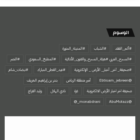
الوسوم
#ألم_الفقد
#الشباب
#المدينة_المنورة
#المسرح_العربي #هيئة_المسرح_والفنون_الأدائية
#المطبخ_السعودي
#النصر
#صحيفة_ آخر_ أخبار_ الأرض _ الإلكترونية
#عيد_الفطر_المبارك
#نبضات_شاعر
@Ebtisam_jebreen
أمير منطقة الرياض
بندر بن إبراهيم الخريف
صحيفة اخر اخبار الأرض الالكترونية
غزة
نادي الهلال
وليد الفراج
‏@AbuMotazz
قيمتك
لا
يحددها
الناس