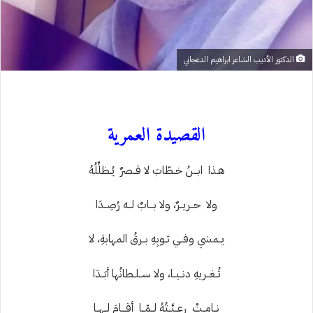
الدكتور الأديب الشاعر ابراهيم الدعجاني
القصيدة العمرية
هـذا ابـــنُ خــطّابَ لا قــصرٌ يُــظلِّلُهُ
ولا حــريــرٌ، ولا بـــابٌ لــه رُصِــدَا
يــمشي وفــي ثــوبِهِ بــرقُ المهابةِ، لا
تُــغــريهِ دنــيــا، ولا ســلــطانُها أبَــدَا
نــامــتْ رعــيَّــتُهُ لــمّــا أقـــامَ لــهــا