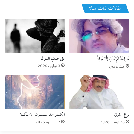
مقالات ذات صلة
‏على طيفِ السؤال
مَا قِيمَةُ الْإِنْسَانِ إِلَّا مَوْقِفٌ
3 يوليو، 2026
منذ يومين
لواعج الشوق
‏انكسار عند صــمــوت الأمــكــنة
28 يونيو، 2026
17 يونيو، 2026