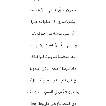
مــيــزانَ حــقٍّ، فــنامَ الــليلُ مُــطَّرِدَا
وكــان كــسرى إذا
قـالـوا لــه عمرا
رأى عــلى عــرشِهِ مــن خــوفِهِ زَبَدَا
والــرومُ تعرفُ أنَّ السيفَ إن نهضتْ
بـــه الــعــقيدةُ لــم يــتركْ لــها عَــدَدَا
ذاك الــزمــانُ مــضى، لــكنَّ جــذوتَهُ
تعـجّ فــي قلبِ مَـن يستنهضُ الرَّشَدَا
والــغربُ فــتَّشَ في الأمسِ البعيدِ فكم
دقَّ الــمصابيحَ فــي تــاريخِنا.. وغـَدَا