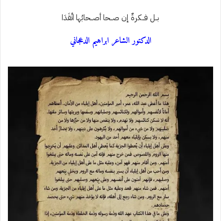
بــل فــكرةٌ إن صــحا أصــحابُها اتَّقَدَا
الدكتور الشاعر ابراهيم الدعجاني