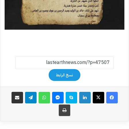
نسخ الرابط
فيسبوك
‫X
لينكدإن
سكايب
ماسنجر
واتساب
تيلقرام
مشاركة عبر البريد
طباعة