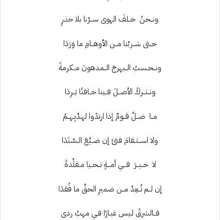
ونــحنُ خــلفَ
الهوى
ســرْنا بلا حذرٍ
حــتى شــربْنا مــن الأوهــامِ ما وَرَدَا
ونــحــسبُ الــبهرجَ الــمدهونَ مــكرمةً
ونــتــركُ الأصــلَ فــينا خــافتًا بَــرِدَا
مــا ضــلَّ قــومٌ إذا ارتدّوا لهـدْيِـهــمُ
ولا اســتــقامَ
فتىً
إن ضــيَّعَ
الــسَّنَدَا
لا خــيــرَ فـــي أمـــةٍ تــحــيا مــقلِّدةً
إن لــم تُــعِدْ مــن ضميرِ الحقِّ ما فُقدَا
فــالشرقُ لـيس غبـارًا فـي مهبِّ ردى