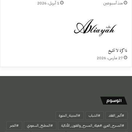
منذ أسبوعين
1 أبريل، 2026
ذاكرة لا تشيخ
27 مارس، 2026
الوسوم
#ألم_الفقد
#الشباب
#المدينة_المنورة
#المسرح_العربي #هيئة_المسرح_والفنون_الأدائية
#المطبخ_السعودي
#النصر