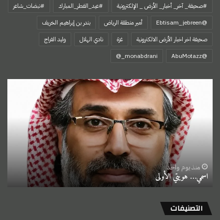
#صحيفة_ آخر_ أخبار_ الأرض _ الإلكترونية
#عيد_الفطر_المبارك
#نبضات_شاعر
@Ebtisam_jebreen
أمير منطقة الرياض
بندر بن إبراهيم الخريف
صحيفة اخر اخبار الأرض الالكترونية
غزة
نادي الهلال
وليد الفراج
‏@AbuMotazz
اسمي…
هويتي
الأولى
منذ يوم واحد
اسمي… هويتي الأولى
التصنيفات