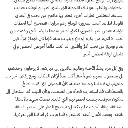
يقولون إن الوداع مجرد لحظة عابرة، لكنه في الحقيقة ضياع يسكن
الخطوات ويُثقلها. هو تلك اللحظة التي نتمنى فيها لو تتوقف عقارب
الساعة، لنختلس نظرات أخيرة نحفر بها ملامح من نحب في أعماق
قلوبنا. لطالما آمنت بضرورة الوداع رغم مرارته؛ فصحيح أنها لحظات
مؤلمة تفيض فيها الدموع، لكنني أشعر بعدها بالرضا لأنني ودّعت من
أحب. لا أتفهم من يكره الوداع ويتهرب منه، فإذا كان الوداع مُرّاً، فإن
عدم توديع من تحب أمَرُّ وأقسى، لذا كنت دائماً أحرص الحضور وفي
داخلي لهفة لحضن أخير.
وفي كل مرة يشدُّ الأحبة رحالهم عائدين إلى ديارهم، لا يرحلون وحدهم؛
بل يسحبون معهم ضوءاً خفياً كان يملأ أركان المكان. ومع إغلاق آخر باب
خلفهم، تهبُّ علينا وحشة مباغتة، كأنَّ الجدران التي كانت تضجُّ
بالضحكات قد استعارت فجأة من الصمت، وكأن البيت قد استحال إلى
سكون مترقب، ينصت لخطواتهم التي غابت. صمتٌ مليء بالأسئلة
المعلقة، وبقايا أحاديث لم تكتمل؛ فتصبح الديار على سعتها ضيقة
باهتة، ويفقد الأمان ألفته، فنشعر وكأننا غرباء في أماكننا التي نعرفها.