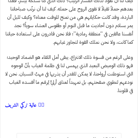
كيف لنا أن نعود لذلك المسار الرتيب؟ ذلك الذي كنا نسلكه بيسر، فغدا
بعدهم حملاً ثقيلاً لا تقوى الروح على حمله. كيف لنا أن نرتّب صباحاتنا
الباردة، وقد كانت حكاياتهم هي من تمنح للوقت معناه؟ وكيف لليل أن
يمر بسلام دون أحاديث ما قبل النوم أو طقوس العشاء سوياً؟ نجد
أنفسنا عالقين في “منطقة رمادية”؛ فلا نحن قادرون على استعادة حياتنا
كما كانت، ولا نحن نملك القوة لتجاوز غيابهم.
وعلى الرغم من قسوة ذلك الانتزاع، يبقى أمل اللقاء هو الضماد الوحيد؛
فهو ذلك الوميض البعيد الذي يهمس لنا في ظلمة الغياب بأنَّ الوجوه
التي استوطنت أرواحنا، لا يمكن للقدر أن يذريها في مهبِّ النسيان. نحن لا
نودعهم لنطوي صفحتهم، بل تمهيداً لعناق أزليٍّ يُرمّم ما أفسده الغياب
في قلوبنا.
✍🏻 عالية تركي الشريف