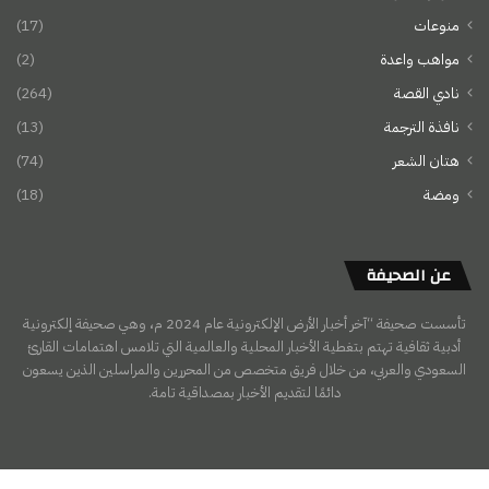
منوعات
(17)
مواهب واعدة
(2)
نادي القصة
(264)
نافذة الترجمة
(13)
هتان الشعر
(74)
ومضة
(18)
عن الصحيفة
تأسست صحيفة “آخر أخبار الأرض الإلكترونية عام 2024 م، وهي صحيفة إلكترونية
أدبية ثقافية تهتم بتغطية الأخبار المحلية والعالمية التي تلامس اهتمامات القارئ
السعودي والعربي، من خلال فريق متخصص من المحررين والمراسلين الذين يسعون
دائمًا لتقديم الأخبار بمصداقية تامة.