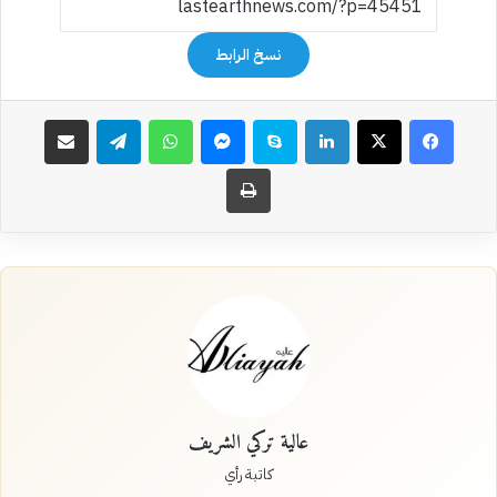
نسخ الرابط
فيسبوك
‫X
لينكدإن
سكايب
ماسنجر
واتساب
تيلقرام
مشاركة عبر البريد
طباعة
عالية تركي الشريف
كاتبة رأي